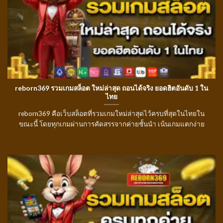
reborn369 รวมเกมสล็อต ใหม่ล่าสุด ถอนได้จริง ยอดฮิตอันดับ 1 ใน
ไทย
reborn369 คือเว็บสล็อตที่รวมเกมใหม่ล่าสุดไว้ครบที่สุดในไทยใน
ขณะนี้ โดยทุกเกมผ่านการคัดสรรจากค่ายชั้นนำ เน้นเกมแตกง่าย