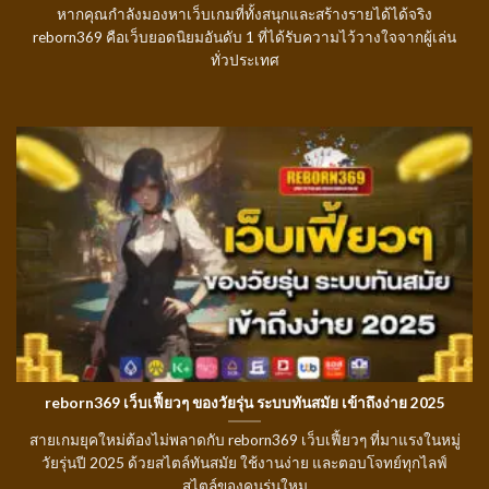
หากคุณกำลังมองหาเว็บเกมที่ทั้งสนุกและสร้างรายได้ได้จริง
reborn369 คือเว็บยอดนิยมอันดับ 1 ที่ได้รับความไว้วางใจจากผู้เล่น
ทั่วประเทศ
reborn369 เว็บเฟี้ยวๆ ของวัยรุ่น ระบบทันสมัย เข้าถึงง่าย 2025
สายเกมยุคใหม่ต้องไม่พลาดกับ reborn369 เว็บเฟี้ยวๆ ที่มาแรงในหมู่
วัยรุ่นปี 2025 ด้วยสไตล์ทันสมัย ใช้งานง่าย และตอบโจทย์ทุกไลฟ์
สไตล์ของคนรุ่นใหม