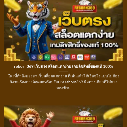
reborn369 เว็บตรง สล็อตแตกง่าย เกมลิขสิทธิ์ของแท้ 100%
ใครที่กำลังมองหาเว็บสล็อตแตกง่าย ที่เล่นแล้วได้เงินจริงแบบไม่ต้อง
กังวลเรื่องการล็อคผลหรือปรับเรท reborn369 คือทางเลือกที่ไม่ควร
มองข้าม